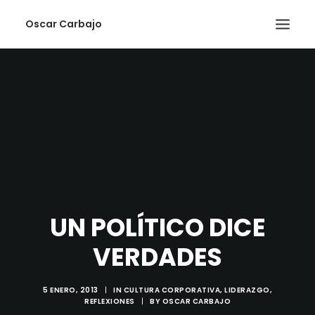
Oscar Carbajo
BLOG
PROYECTOS
MIS VALORES
SEARCH
UN POLÍTICO DICE
VERDADES
5 ENERO, 2013
|
IN
CULTURA CORPORATIVA
,
LIDERAZGO
,
REFLEXIONES
|
BY
OSCAR CARBAJO